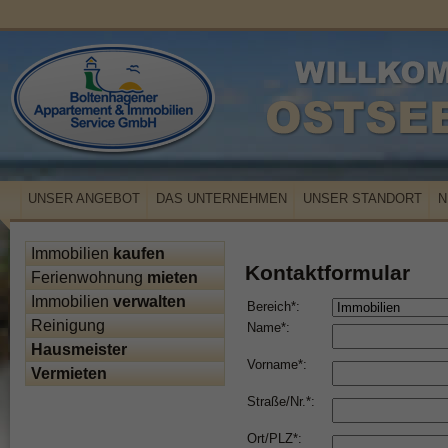
UNSER ANGEBOT
DAS UNTERNEHMEN
UNSER STANDORT
N
Immobilien
kaufen
Kontaktformular
Ferienwohnung
mieten
Immobilien
verwalten
Bereich*:
Reinigung
Name*:
Hausmeister
Vorname*:
Vermieten
Straße/Nr.*:
Ort/PLZ*: