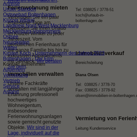
weiteren Informationen
.
Anreise
Ferienwohnung
mieten
Unser Standort
Tel: 038825 / 3778-51
Ostseebad Boltenhagen
koch@urlaub-in-
Verbringen Sie ein paar
Klützer Winkel
boltenhagen.de
erholsame Tage am.
Landkreis Nord-West-Mecklenburg
Genießen Sie Ihren Urlaub
Mecklenburg-Vorpommern
im Klützer Winkel zu jeder
Ostsee
Jahreszeit. Vom
Neuigkeiten
gemütlichen Ferienhaus für
Wetter
die ganze Familie bis hin zu
Immobilienverkauf
Kirsten Koch - Unternehmerin des Jahres 2023
exklusiven Appartements
Boltenhagen - Der Film
mit Seeblick.
Wir beraten
Bereichsleitung
Kontakt aufnehmen
Sie gern
.
Allgemein
Immobilien
verwalten
Vermietung
Diana Olsen
Vertrieb
Unsere Fachkräfte
Tel: 038825 / 3778-70
Service
verwalten mit langjähriger
Fax: 038825 / 3778-92
Anfahrt
Erfahrung professionell
olsen@immobilien-in-boltenhagen.
hochwertiges
Wohneigentum,
insbesondere
Ferienwohnungsanlagen
Vermietung von Ferie
sowie gemischt genutzte
Objekte.
Wir sind in der
Leitung Kundenservice
Lage, individuell auf die