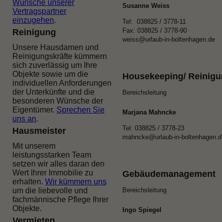
Wünsche unserer
Susanne Weiss
Vertragspartner
einzugehen
.
Tel: 038825 / 3778-11
Fax: 038825 / 3778-90
Reinigung
weiss@urlaub-in-boltenhagen.de
Unsere Hausdamen und
Reinigungskräfte kümmern
sich zuverlässig um Ihre
Objekte sowie um die
Housekeeping/ Reinig
individuellen Anforderungen
der Unterkünfte und die
Bereichsleitung
besonderen Wünsche der
Eigentümer.
Sprechen Sie
Marjana Mahncke
uns an
.
Tel: 038825 / 3778-23
Hausmeister
mahncke@urlaub-in-boltenhagen.d
Mit unserem
leistungsstarken Team
setzen wir alles daran den
Wert Ihrer Immobilie zu
Gebäudemanagement
erhalten.
Wir kümmern uns
um die liebevolle und
Bereichsleitung
fachmännische Pflege Ihrer
Objekte.
Ingo Spiegel
Vermieten